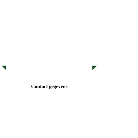
Het Bestuur bestaat uit:
Van links naar
rechts: Ben strik, Jan Ophuis, Wilbert
van Herwijnen,
Carin Botermans en Floris van den
Heuvel
Contact gegevens